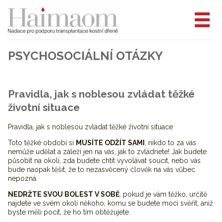
PSYCHOSOCIÁLNÍ OTÁZKY
Pravidla, jak s noblesou zvládat těžké
životní situace
Pravidla, jak s noblesou zvládat těžké životní situace
Toto těžké období si
MUSÍTE ODŽÍT SAMI
, nikdo to za vás
nemůže udělat a záleží jen na vás, jak to zvládnete! Jak budete
působit na okolí, zda budete chtít vyvolávat soucit, nebo vás
bude naopak těšit, že to nezasvěcený člověk na vás vůbec
nepozná.
NEDRŽTE SVOU BOLEST V SOBĚ
, pokud je vám těžko, určitě
najdete ve svém okolí někoho, komu se budete moci svěřit, aniž
byste měli pocit, že ho tím obtěžujete.