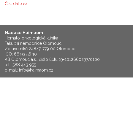
Číst dál
Pravidla, jak s noblesou zvládat těžké životní situace
Nadace Haimaom
Hemato-onkologická klinika
Fakultní nemocnice Olomouc
Zdravotníků 248/7, 779 00 Olomouc
IČO: 66 93 56 10
KB Olomouc a.s., číslo účtu 19-1012660297/0100
tel.: 588 443 955
e-mail:
info@haimaom.cz