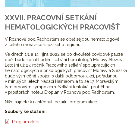
XXVII. PRACOVNÍ SETKÁNÍ
HEMATOLOGICKÝCH PRACOVIŠŤ
V Rožnově pod Radhoštěm se opět sejdou hematologové
z celého moravsko-slezského regionu.
Ve dnech 13. a 14. října 2022 se po dvouleté covidové pauze
opět bude konat tradiční setkání hematologů Moravy Slezska.
Letošní už 27. ročník Pracovního setkání spolupracujících
hematologických a onkologických pracovišť Moravy a Slezska
bude výjimečně spojen s další odbornou akcí, pořádanou
v minulých letech Nadací Haimaom, a to se 17. Moravským
lymfomovým sympoziem. Setkání tentokrát proběhne
v prostorách hotelu Eroplán v Rožnově pod Radhoštěm.
Níže najdete k nahlédnutí detailní program akce.
Soubory ke stažení:
Program akce