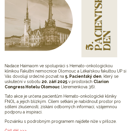
Nadace Haimaom ve spolupráci s Hemato-onkologickou
klinikou Fakultní nemocnice Olomouc a Lékařskou fakultou UP si
Vás dovolují srdečně pozvat na
5. Pacientský den
, který se
uskuteční v sobotu
20. září 2025
v prostorách
Clarion
Congress Hotelu Olomouc
(Jeremenkova 36).
Tato akce je určena pacientům Hemato-onkologické kliniky
FNOL a jejich blízkým. Cílem setkání je nabídnout prostor pro
sdílení zkušeností, získání odborných informací, vzájemnou
podporu a inspiraci.
Pozvánku s podrobným programem najdete níže v příloze.
Číst dál
5. Pacientský den 2025