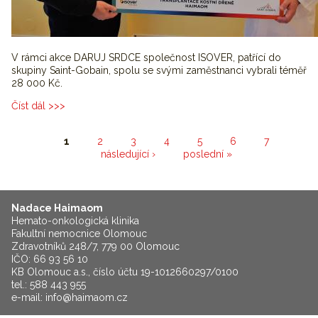
V rámci akce DARUJ SRDCE společnost ISOVER, patřící do
skupiny Saint-Gobain, spolu se svými zaměstnanci vybrali téměř
28 000 Kč.
Číst dál
Společnost ISOVER spolu se svými zaměstnanci podpořili
nadaci Haimaom
Stránky
1
2
3
4
5
6
7
následující ›
poslední »
Nadace Haimaom
Hemato-onkologická klinika
Fakultní nemocnice Olomouc
Zdravotníků 248/7, 779 00 Olomouc
IČO: 66 93 56 10
KB Olomouc a.s., číslo účtu 19-1012660297/0100
tel.: 588 443 955
e-mail:
info@haimaom.cz