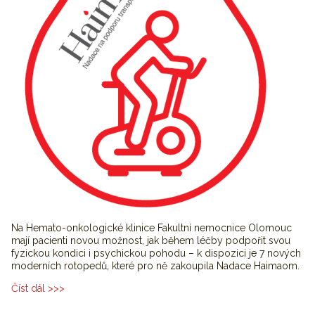
Na Hemato-onkologické klinice Fakultní nemocnice Olomouc
mají pacienti novou možnost, jak během léčby podpořit svou
fyzickou kondici i psychickou pohodu – k dispozici je 7 nových
moderních rotopedů, které pro ně zakoupila Nadace Haimaom.
Číst dál
Nadace Haimaom zakoupila nové rotopedy pro pacienty
Hemato-onkologické kliniky