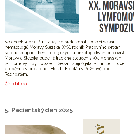
Ve dnech 9. a 10. října 2025 se bude konat jubilejní setkání
hematologů Moravy Slezska. XXX. ročník Pracovního setkání
spolupracujících hematologických a onkologických pracovišť
Moravy a Slezska bude již tradičně sloučen s XX. Moravským
lymfomovým sympoziem. Setkání stejně jako v minulém roce
proběhne v prostorách Hotelu Eroplán v Rožnově pod
Radhoštěm.
Číst dál
XXX. Pracovní setkání spolupracujících hematologických a
onkologických pracovišť Moravy a Slezska
5. Pacientský den 2025