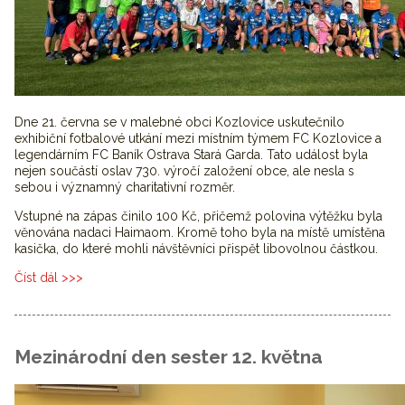
Dne 21. června se v malebné obci Kozlovice uskutečnilo
exhibiční fotbalové utkání mezi místním týmem FC Kozlovice a
legendárním FC Baník Ostrava Stará Garda. Tato událost byla
nejen součástí oslav 730. výročí založení obce, ale nesla s
sebou i významný charitativní rozměr.
Vstupné na zápas činilo 100 Kč, přičemž polovina výtěžku byla
věnována nadaci Haimaom. Kromě toho byla na místě umístěna
kasička, do které mohli návštěvníci přispět libovolnou částkou.
Číst dál
Exhibiční utkání FC Kozlovice - FC Baník Ostrava Stará
Garda
Mezinárodní den sester 12. května