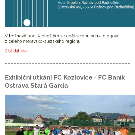
V Rožnově pod Radhoštěm se opět sejdou hematologové
z celého moravsko-slezského regionu.
Číst dál
XXIX. PRACOVNÍ SETKÁNÍ HEMATOLOGICKÝCH
PRACOVIŠŤ
Exhibiční utkání FC Kozlovice - FC Baník
Ostrava Stará Garda