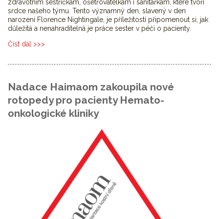
zdravotním sestřičkám, ošetřovatelkám i sanitářkám, které tvoří
srdce našeho týmu. Tento významný den, slavený v den
narození Florence Nightingale, je příležitostí připomenout si, jak
důležitá a nenahraditelná je práce sester v péči o pacienty.
Číst dál
Oslava Mezinárodního dne sester na HOK
Nadace Haimaom zakoupila nové
rotopedy pro pacienty Hemato-
onkologické kliniky