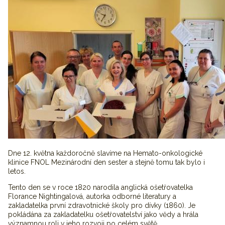
Dne 12. května každoročně slavíme na Hemato-onkologické
klinice FNOL Mezinárodní den sester a stejně tomu tak bylo i
letos.
Tento den se v roce 1820 narodila anglická ošetřovatelka
Florance Nightingalová, autorka odborné literatury a
zakladatelka první zdravotnické školy pro dívky (1860). Je
pokládána za zakladatelku ošetřovatelství jako vědy a hrála
významnou roli v jeho rozvoji po celém světě.