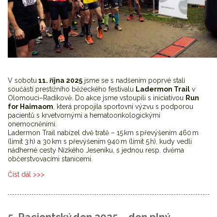
V sobotu
11. října 2025
jsme se s nadšením poprvé stali
součástí prestižního běžeckého festivalu
Ladermon Trail
v
Olomouci–Radíkově. Do akce jsme vstoupili s iniciativou
Run
for Haimaom
, která propojila sportovní výzvu s podporou
pacientů s krvetvornými a hematoonkologickými
onemocněními.
Ladermon Trail nabízel dvě tratě – 15 km s převýšením 460 m
(limit 3 h) a 30 km s převýšením 940 m (limit 5 h), kudy vedli
nádherné cesty Nízkého Jeseníku, s jednou resp. dvěma
občerstvovacími stanicemi.
Číst dál
Běželi jsme pro život. Běželi jsme pro Haimaom!! -
Ladermon Trail 2025
5. Pacientský den 2025 – den plný