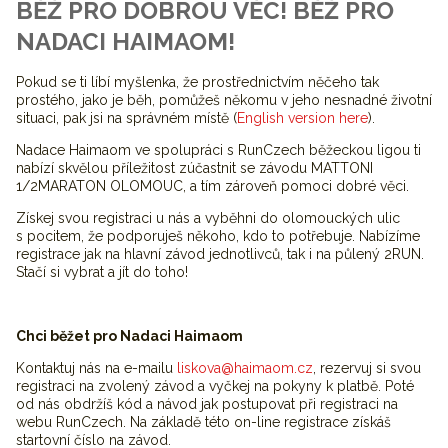
BĚŽ PRO DOBROU VĚC! BĚŽ PRO
NADACI HAIMAOM!
Pokud se ti líbí myšlenka, že prostřednictvím něčeho tak
prostého, jako je běh, pomůžeš někomu v jeho nesnadné životní
situaci, pak jsi na správném místě (
English version here
).
Nadace Haimaom ve spolupráci s RunCzech běžeckou ligou ti
nabízí skvělou příležitost zúčastnit se závodu MATTONI
1/2MARATON OLOMOUC, a tím zároveň pomoci dobré věci.
Získej svou registraci u nás a vyběhni do olomouckých ulic
s pocitem, že podporuješ někoho, kdo to potřebuje. Nabízíme
registrace jak na hlavní závod jednotlivců, tak i na půlený 2RUN.
Stačí si vybrat a jít do toho!
Chci běžet pro Nadaci Haimaom
Kontaktuj nás na e-mailu
liskova@haimaom.cz
, rezervuj si svou
registraci na zvolený závod a vyčkej na pokyny k platbě. Poté
od nás obdržíš kód a návod jak postupovat při registraci na
webu RunCzech. Na základě této on-line registrace získáš
startovní číslo na závod.