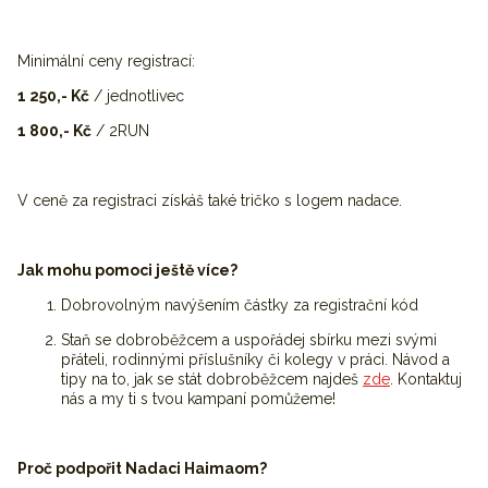
Minimální ceny registrací:
1 250,- Kč
/ jednotlivec
1 800,- Kč
/ 2RUN
V ceně za registraci získáš také tričko s logem nadace.
Jak mohu pomoci ještě více?
Dobrovolným navýšením částky za registrační kód
Staň se dobroběžcem a uspořádej sbírku mezi svými
přáteli, rodinnými příslušníky či kolegy v práci. Návod a
tipy na to, jak se stát dobroběžcem najdeš
zde
. Kontaktuj
nás a my ti s tvou kampaní pomůžeme!
Proč podpořit Nadaci Haimaom?