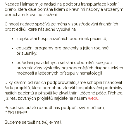
Nadace Haimaom je nadací na podporu transplantace kostní
dřeně, která dále pomáhá lidem s krevními nádory a vrozenými
poruchami krevního srážení.
Činnost nadace spočívá zejména v
soustřeďování finančních
prostředků
, které následně využívá na
:
zlepšování hospitalizačních podmínek pacientů
,
edukační programy
pro pacienty a jejich rodinné
příslušníky,
pořádání pravidelných
setkání odborníků
, kde jsou
prezentovány výsledky nejmodernějších diagnostických
možností a léčebných přístupů v hematologii
Díky darům od našich podporovatelů jsme schopni financovat
řadu projektů, které pomohou zlepšit hospitalizační podmínky
našich pacientů a přispějí ke zkvalitnění léčebné péče. Přehled
již realizovaných projektů najdete na našem
webu
.
Pokud ses právě rozhodl nás podpořit svým během,
DĚKUJEME!
Budeme se těšit na tvůj e-mail.