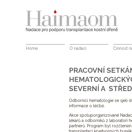
Home
O nadaci
Činnost 
PRACOVNÍ SETKÁ
HEMATOLOGICKÝC
SEVERNÍ A STŘED
Odborníci hematologie se sjeli do
informace o léčbě.
Akce spoluporganizované Nadací 
lékařů a odborníků z laboratoří h
partnerů. Program byl rozčleněn
transplantací krvetvorných buně