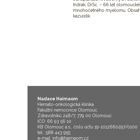
Indrák, DrSc. – 66 let olomouck
mnohočetného myelomu. Obsahem 
kazuistik.
Nadace Haimaom
Hemato-onkologická klinika
Fakultní nemocnice Olomouc
Zdravotníků 248/7, 779 00 Olomouc
IČO: 66 93 56 10
KB Olomouc a.s., číslo účtu 19-1012660297/0100
tel.: 588 443 955
e-mail:
info@haimaom.cz