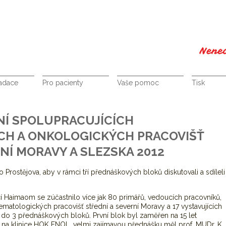
nadace
Pro pacienty
Vaše pomoc
Tisk
NÍ SPOLUPRACUJÍCÍCH
H A ONKOLOGICKÝCH PRACOVIŠŤ
NÍ MORAVY A SLEZSKA 2012
 Prostějova, aby v rámci tří přednáškových bloků diskutovali a sdíleli
Haimaom se zúčastnilo více jak 80 primářů, vedoucích pracovníků,
ematologických pracovišť střední a severní Moravy a 17 vystavujících
 do 3 přednáškových bloků. První blok byl zaměřen na 15 let
k na klinice HOK FNOL, velmi zajímavou přednášku měl prof. MUDr. K.