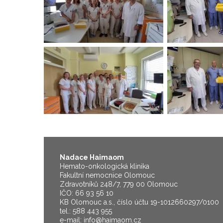
Nadace Haimaom
Hemato-onkologická klinika
Fakultní nemocnice Olomouc
Zdravotníků 248/7, 779 00 Olomouc
IČO: 66 93 56 10
KB Olomouc a.s., číslo účtu 19-1012660297/0100
tel.: 588 443 955
e-mail:
info@haimaom.cz