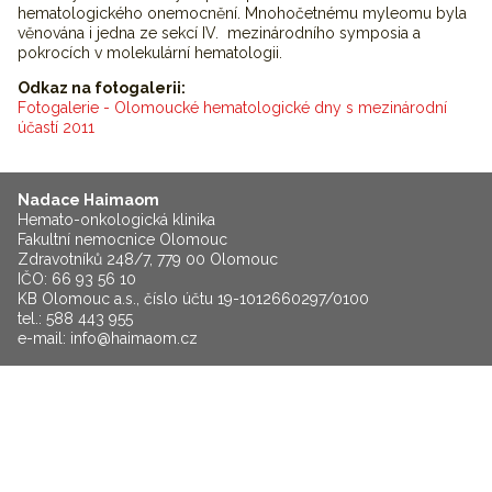
hematologického onemocnění. Mnohočetnému myleomu byla
věnována i jedna ze sekcí IV. mezinárodního symposia a
pokrocích v molekulární hematologii.
Odkaz na fotogalerii:
Fotogalerie - Olomoucké hematologické dny s mezinárodní
účastí 2011
Nadace Haimaom
Hemato-onkologická klinika
Fakultní nemocnice Olomouc
Zdravotníků 248/7, 779 00 Olomouc
IČO: 66 93 56 10
KB Olomouc a.s., číslo účtu 19-1012660297/0100
tel.: 588 443 955
e-mail:
info@haimaom.cz