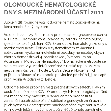
OLOMOUCKÉ HEMATOLOGICKÉ
DNY S MEZINÁRODNÍ ÚČASTÍ 2011
Jubilejní 25. ročník největší odborné hematologické akce na
téma mnohočetný myelom.
Ve dnech 22. – 25. 6. 2011 se v prostorách kongresového centra
NH Hotelu Olomouc konal pravidelný národní hematologický
sjezd – tentokrát jubilejní XXV. Olomoucké hematologické dny s
mezinárodní účastí. Pokrok v systematickém základním i
aplikovaném výzkumu molekulární podstaty hematologických
chorob demonstroval 4. ročník sekce „Symposium on
Advances in Molecular Hematology“. Do hanácké metropole se
sjelo celkem 719 účastníků převážně z České republiky. Mezi
nejvýznamnější patřili hosté z USA a Belgie. Někteří z nich
přijíždí do Moravské metropole pravidelně přednášet, jako např.
prof. Iwona Wlodarská z Belgie.
Odborné sekce probíhaly ve 3 přednáškových sálech. Hlavním
edukačním tématem XXV. Olomouckých Hematologických Dnů
byl mnohočetný myelom, v rámci kterého přednesli tři
zahraniční autoři „state of art“ sdělení o genových změnách a
jejich významu v patogeneze mnohočetného myelomu a také o
roli nových léků a nových postupů v léčbě tohoto závažného