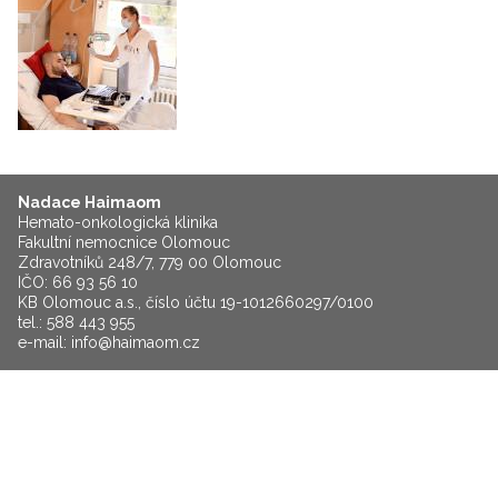
Nadace Haimaom
Hemato-onkologická klinika
Fakultní nemocnice Olomouc
Zdravotníků 248/7, 779 00 Olomouc
IČO: 66 93 56 10
KB Olomouc a.s., číslo účtu 19-1012660297/0100
tel.: 588 443 955
e-mail:
info@haimaom.cz