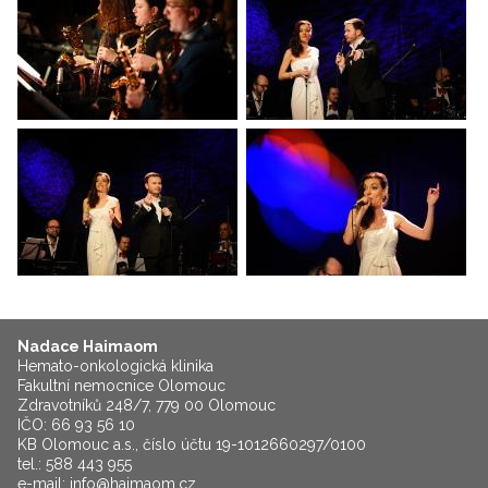
Nadace Haimaom
Hemato-onkologická klinika
Fakultní nemocnice Olomouc
Zdravotníků 248/7, 779 00 Olomouc
IČO: 66 93 56 10
KB Olomouc a.s., číslo účtu 19-1012660297/0100
tel.: 588 443 955
e-mail:
info@haimaom.cz