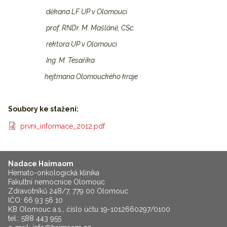
děkana LF UP v Olomouci
prof. RNDr. M. Mašláně, CSc.
rektora UP v Olomouci
Ing. M. Tesaříka
hejtmana Olomouckého kraje
Soubory ke stažení:
prvni_informace_2012.pdf
Nadace Haimaom
Hemato-onkologická klinika
Fakultní nemocnice Olomouc
Zdravotníků 248/7, 779 00 Olomouc
IČO: 66 93 56 10
KB Olomouc a.s., číslo účtu 19-1012660297/0100
tel.: 588 443 955