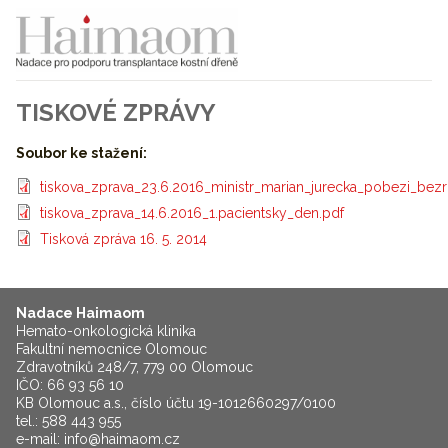
TISKOVÉ ZPRÁVY
Soubor ke stažení:
tiskova_zprava_23.6.2016_ministr_marian_jurecka_pobezi_be
tiskova_zprava_14.6.2016_1.pacientsky_den.pdf
Tisková zpráva 16. 5. 2014
Nadace Haimaom
Hemato-onkologická klinika
Fakultní nemocnice Olomouc
Zdravotníků 248/7, 779 00 Olomouc
IČO: 66 93 56 10
KB Olomouc a.s., číslo účtu 19-1012660297/0100
tel.: 588 443 955
e-mail:
info@haimaom.cz