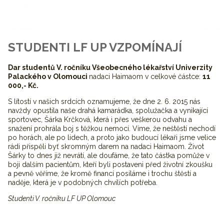
STUDENTI LF UP VZPOMÍNAJÍ
Dar studentů V. ročníku Všeobecného lékařství Univerzity
Palackého v Olomouci
nadaci Haimaom v celkové částce:
11
000,- Kč.
S lítostí v našich srdcích oznamujeme, že dne 2. 6. 2015 nás
navždy opustila naše drahá kamarádka, spolužačka a vynikající
sportovec, Šárka Krčková, která i přes veškerou odvahu a
snažení prohrála boj s těžkou nemocí. Víme, že neštěstí nechodí
po horách, ale po lidech, a proto jako budoucí lékaři jsme velice
rádi přispěli byť skromným darem na nadaci Haimaom. Život
Šárky to dnes již nevrátí, ale doufáme, že tato částka pomůže v
boji dalším pacientům, kteří byli postaveni před životní zkoušku
a pevně věříme, že kromě financí posíláme i trochu štěstí a
naděje, která je v podobných chvílích potřeba.
Studenti V. ročníku LF UP Olomouc