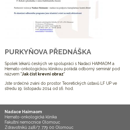
PURKYŇOVA PŘEDNÁŠKA
Spolek lékařů českých ve spolupráci s Nadací HAIMAOM a
Hemato-onkologickou klinikou pořádá odborný seminář pod
názvem "
Jak číst krevní obraz
"
Jste srdečně zváni do prostor Teoretických ústavů LF UP ve
středu 19. listopadu 2014 od 16. hod.
Nadace Haimaom
Hemato-onkologická klinika
Fakultní nemocnice Olomouc
Zdravotníků 248/7, 779 00 Olomouc