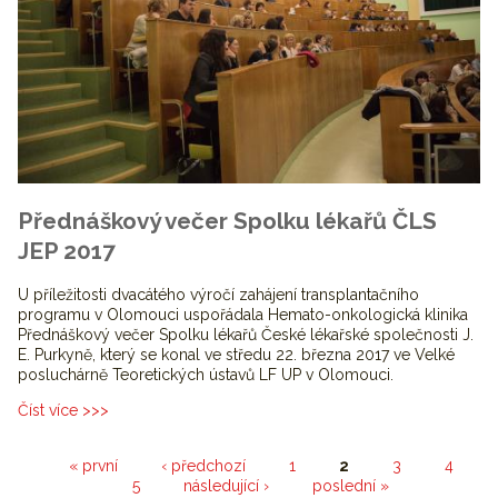
Přednáškový večer Spolku lékařů ČLS
JEP 2017
U příležitosti dvacátého výročí zahájení transplantačního
programu v Olomouci uspořádala Hemato-onkologická klinika
Přednáškový večer Spolku lékařů České lékařské společnosti J.
E. Purkyně, který se konal ve středu 22. března 2017 ve Velké
posluchárně Teoretických ústavů LF UP v Olomouci.
Číst více >>>
Stránky
« první
‹ předchozí
1
2
3
4
5
následující ›
poslední »