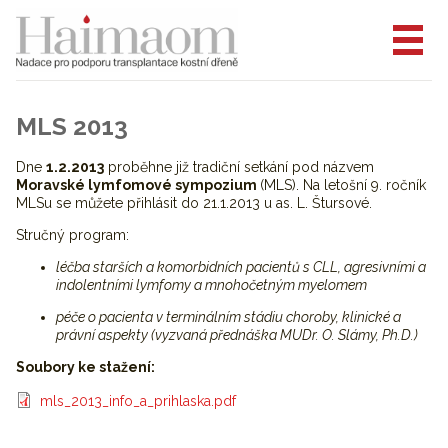
MLS 2013
Dne
1.2.2013
proběhne již tradiční setkání pod názvem
Moravské lymfomové sympozium
(MLS). Na letošní 9. ročník
MLSu se můžete přihlásit do 21.1.2013 u as. L. Štursové.
Stručný program:
léčba starších a komorbidních pacientů s CLL, agresivními a
indolentními lymfomy a mnohočetným myelomem
péče o pacienta v terminálním stádiu choroby, klinické a
právní aspekty (vyzvaná přednáška MUDr. O. Slámy, Ph.D.)
Soubory ke stažení:
mls_2013_info_a_prihlaska.pdf