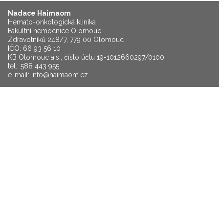
Nadace Haimaom
Hemato-onkologická klinika
Fakultní nemocnice Olomouc
Zdravotníků 248/7, 779 00 Olomouc
IČO: 66 93 56 10
KB Olomouc a.s., číslo účtu 19-1012660297/0100
tel.: 588 443 955
e-mail:
info@haimaom.cz