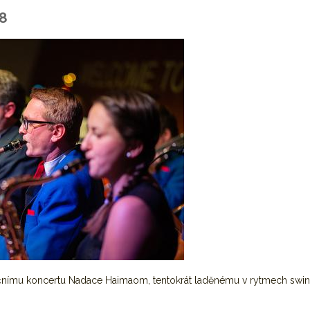
18
dičnímu koncertu Nadace Haimaom, tentokrát laděnému v rytmech swin