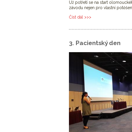
Už potřetí se na start olomouck
závodu nejen pro vlastní potěšen
Číst dál
Potřetí jsme běželi pro 
3. Pacientský den