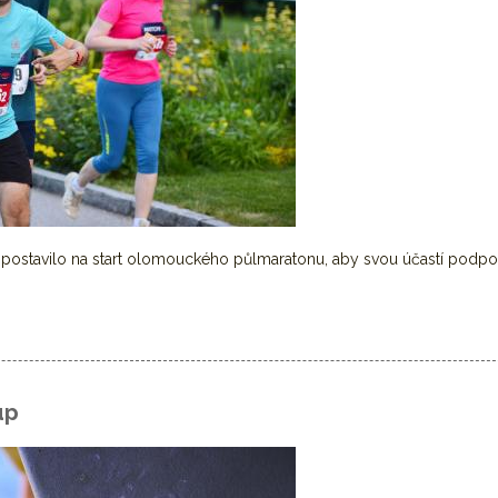
 postavilo na start olomouckého půlmaratonu, aby svou účastí podpoř
aimaom
up