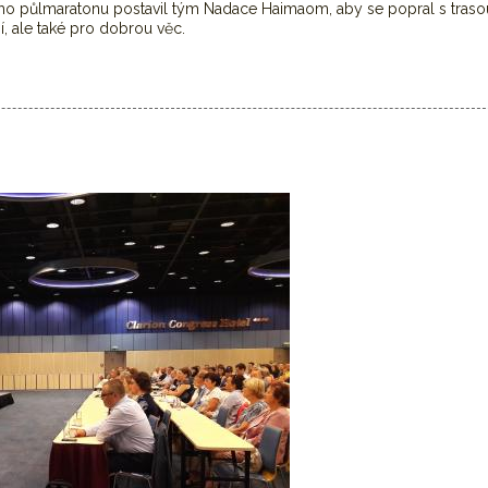
ého půlmaratonu postavil tým Nadace Haimaom, aby se popral s traso
í, ale také pro dobrou věc.
dobrou věc