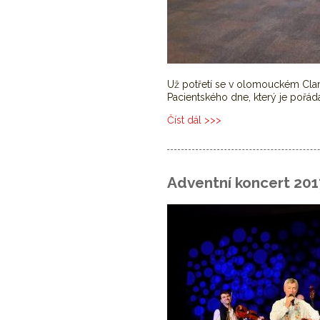
Už potřetí se v olomouckém Clari
Pacientského dne, který je poř
Číst dál
3. Pacientský den
Adventní koncert 201