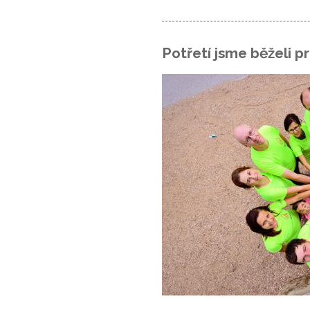
Potřetí jsme běželi p