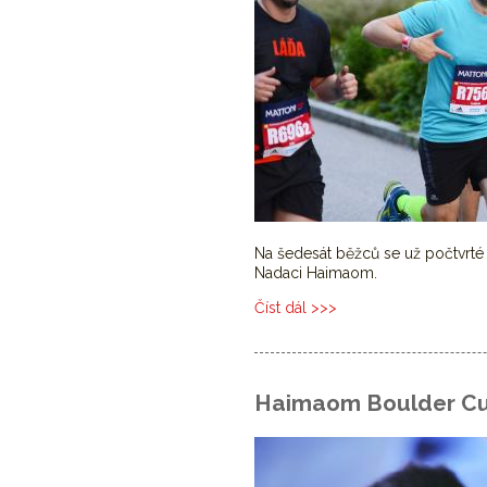
Na šedesát běžců se už počtvrté
Nadaci Haimaom.
Číst dál
Čtvrtý běh pro Nadaci H
Haimaom Boulder C