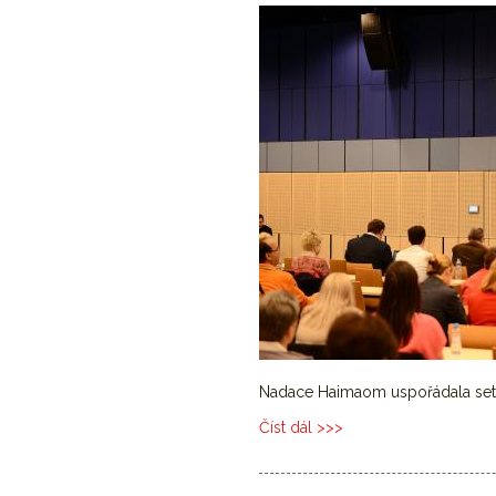
Nadace Haimaom uspořádala setká
Číst dál
4. Pacientský den