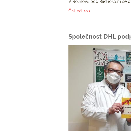
V Rožnově pod Radhoštěm se op
Číst dál
XXVII. Pracovní setkání h
Společnost DHL podp