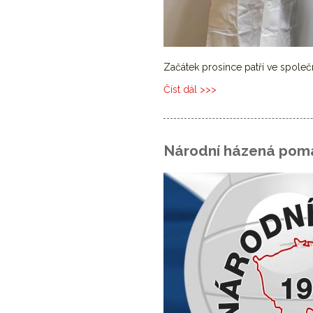
Začátek prosince patří ve společ
Číst dál
Společnost DHL podpořil
Národní házená po