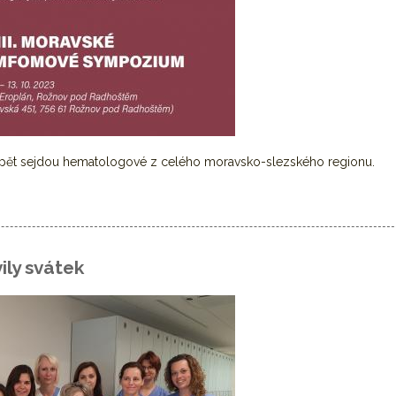
ět sejdou hematologové z celého moravsko-slezského regionu.
hematologických pracovišť
ily svátek