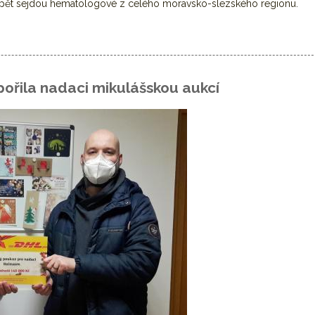
ět sejdou hematologové z celého moravsko-slezského regionu.
ematologických pracovišť
ořila nadaci mikulášskou aukcí