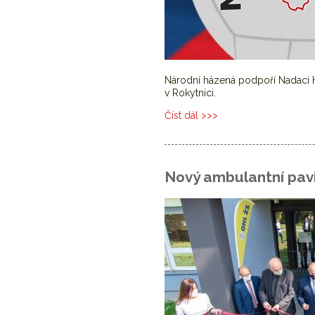
Národní házená podpoří Nadaci 
v Rokytnici.
Číst dál
Národní házená pomáhá…
Nový ambulantní pavi