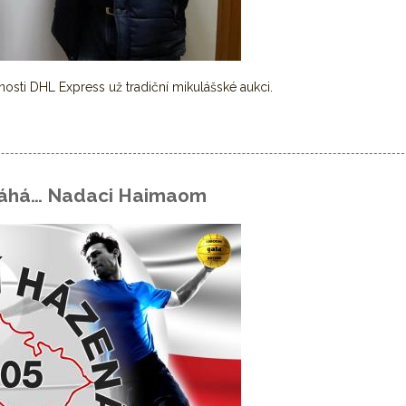
nosti DHL Express už tradiční mikulášské aukci.
a nadaci mikulášskou aukcí
máhá… Nadaci Haimaom