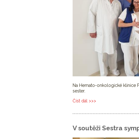
Na Hemato-onkologické klinice FN
sester.
Číst dál
Sestřičky na HOK slavily 
V soutěži Sestra sym