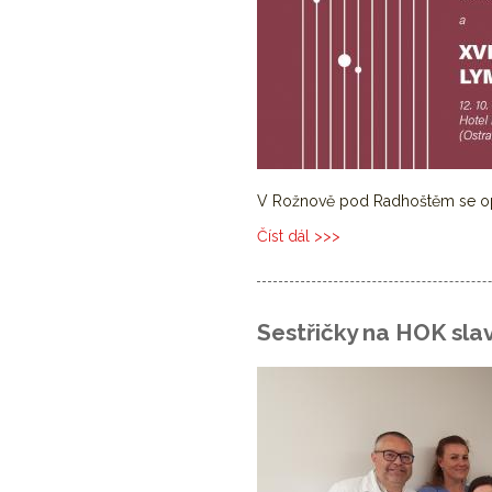
V Rožnově pod Radhoštěm se op
Číst dál
XXVIII. Pracovní setkání 
Sestřičky na HOK slav