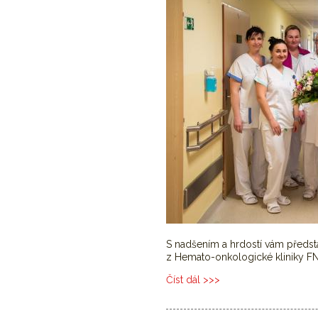
S nadšením a hrdostí vám předsta
z Hemato-onkologické kliniky F
Číst dál
V soutěži Sestra sympatie