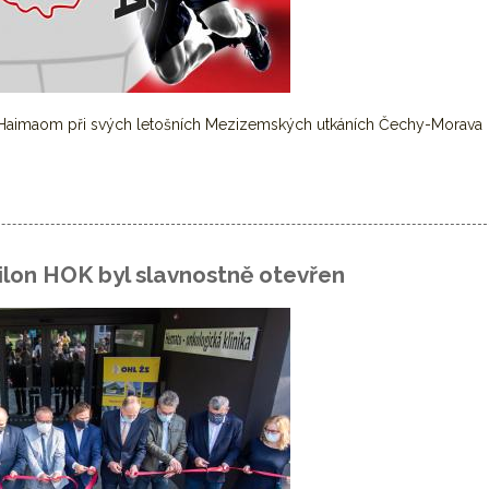
Haimaom při svých letošních Mezizemských utkáních Čechy-Morava
 Nadaci Haimaom
lon HOK byl slavnostně otevřen