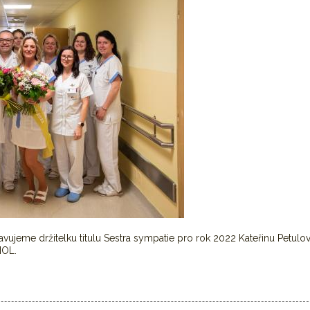
vujeme držitelku titulu Sestra sympatie pro rok 2022 Kateřinu Petulo
NOL.
 zvítězila Kateřina Petulová z HOK FNOL