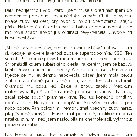
bolí. Lakomci si nechávají pro korunu vrtat koleno.
Další nepříjemnou věcí, kterou jsem musela před nástupem do
nemocnice podstoupit, byla návštěva zubaře. Chtěli mi vytrhat
nějaké zuby, asi šest, prý bych o ně při chemoterapii stejně
přišla. Naše milá a útlocitná paní zubařka se mnou nechtěla nic
mít. Měla strach, abych ji v ordinaci nevykrvácela. Chyběly mi
krevní destičky.
„Marně svírám pěstičky, nemám krevní destičky“, notovala jsem
si, klepaje na dveře jakéhosi zubaře superodborníka, CSC. Ten
se nebál! Dokonce povýšil mou maličkost na učební pomůcku.
Shromáždil kolem zubařského křesla, na kterém jsem se bázlivě
krčila, tři vykulené mladé mediky. A začal přednášet. Umrtvovací
injekce se mu evidentně nepovedla, dáseň jsem měla celou
ztuhlou, ale úplně jsem jasně cítila, jak mi ten zub rozlomil.
Okamžitě mu došla řeč. Zaklel a znovu zapáčil. Medikům
málem vypadly oči z důlku a mně, po puse, na zánovní halenku,
začal stékat solidní pramínek krve. Teď už konečně omdlím,
doufala jsem. Nebylo to mi dopřáno. Ale všechno zlé, je pro
něco dobré. Pan doktor mi nemohl trhat všechny zuby naráz,
jak původně zamýšlel. Musel trhat postupně, a jelikož mi pusa
natelka, stihl mi, než jsem nastoupila na chemoterapii, vytrhnout
pouze dva zuby.
Pak konečně nastal ten okamžik. S těžkým srdcem jsem