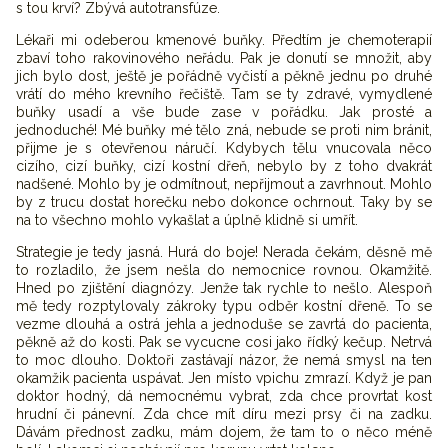
s tou krví? Zbývá autotransfúze.
Lékaři mi odeberou kmenové buňky. Předtím je chemoterapií
zbaví toho rakovinového neřádu. Pak je donutí se množit, aby
jich bylo dost, ještě je pořádně vyčistí a pěkně jednu po druhé
vrátí do mého krevního řečiště. Tam se ty zdravé, vymydlené
buňky usadí a vše bude zase v pořádku. Jak prosté a
jednoduché! Mé buňky mé tělo zná, nebude se proti nim bránit,
přijme je s otevřenou náručí. Kdybych tělu vnucovala něco
cizího, cizí buňky, cizí kostní dřeň, nebylo by z toho dvakrát
nadšené. Mohlo by je odmítnout, nepřijmout a zavrhnout. Mohlo
by z trucu dostat horečku nebo dokonce ochrnout. Taky by se
na to všechno mohlo vykašlat a úplně klidně si umřít.
Strategie je tedy jasná. Hurá do boje! Nerada čekám, děsně mě
to rozladilo, že jsem nešla do nemocnice rovnou. Okamžitě.
Hned po zjištění diagnózy. Jenže tak rychle to nešlo. Alespoň
mě tedy rozptylovaly zákroky typu odběr kostní dřeně. To se
vezme dlouhá a ostrá jehla a jednoduše se zavrtá do pacienta,
pěkně až do kosti. Pak se vycucne cosi jako řídký kečup. Netrvá
to moc dlouho. Doktoři zastávají názor, že nemá smysl na ten
okamžik pacienta uspávat. Jen místo vpichu zmrazí. Když je pan
doktor hodný, dá nemocnému vybrat, zda chce provrtat kost
hrudní či pánevní. Zda chce mít díru mezi prsy či na zadku.
Dávám přednost zadku, mám dojem, že tam to o něco méně