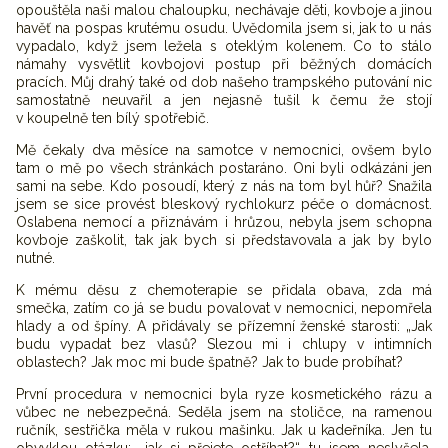
opouštěla naši malou chaloupku, nechávaje děti, kovboje a jinou
havěť na pospas krutému osudu. Uvědomila jsem si, jak to u nás
vypadalo, když jsem ležela s oteklým kolenem. Co to stálo
námahy vysvětlit kovbojovi postup při běžných domácích
pracích. Můj drahý také od dob našeho trampského putování nic
samostatně neuvařil a jen nejasně tušil k čemu že stojí
v koupelně ten bílý spotřebič.
Mě čekaly dva měsíce na samotce v nemocnici, ovšem bylo
tam o mě po všech stránkách postaráno. Oni byli odkázáni jen
sami na sebe. Kdo posoudí, který z nás na tom byl hůř? Snažila
jsem se sice provést bleskový rychlokurz péče o domácnost.
Oslabena nemocí a přiznávám i hrůzou, nebyla jsem schopna
kovboje zaškolit, tak jak bych si představovala a jak by bylo
nutné.
K mému děsu z chemoterapie se přidala obava, zda má
smečka, zatím co já se budu povalovat v nemocnici, nepomřela
hlady a od špíny. A přidávaly se přízemní ženské starosti: „Jak
budu vypadat bez vlasů? Slezou mi i chlupy v intimních
oblastech? Jak moc mi bude špatně? Jak to bude probíhat?
První procedura v nemocnici byla ryze kosmetického rázu a
vůbec ne nebezpečná. Seděla jsem na stoličce, na ramenou
ručník, sestřička měla v rukou mašinku. Jak u kadeřníka. Jen tu