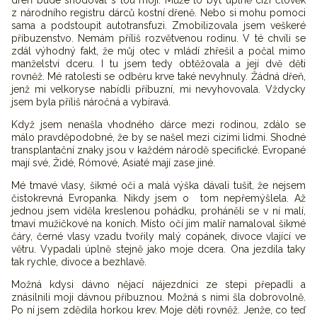
dřeň bude shodovat s tou mojí. Může to být úplně cizí člověk
z národního registru dárců kostní dřeně. Nebo si mohu pomoci
sama a podstoupit autotransfuzi. Zmobilizovala jsem veškeré
příbuzenstvo. Nemám příliš rozvětvenou rodinu. V té chvíli se
zdál výhodný fakt, že můj otec v mládí zhřešil a počal mimo
manželství dceru. I tu jsem tedy obtěžovala a její dvě děti
rovněž. Mé ratolesti se odběru krve také nevyhnuly. Žádná dřeň,
jenž mi velkoryse nabídli příbuzní, mi nevyhovovala. Vždycky
jsem byla příliš náročná a vybíravá.
Když jsem nenašla vhodného dárce mezi rodinou, zdálo se
málo pravděpodobné, že by se našel mezi cizími lidmi. Shodné
transplantační znaky jsou v každém národě specifické. Evropané
mají své, Židé, Rómové, Asiaté mají zase jiné.
Mé tmavé vlasy, šikmé oči a malá výška dávali tušit, že nejsem
čistokrevná Evropanka. Nikdy jsem o tom nepřemýšlela. Až
jednou jsem viděla kreslenou pohádku, proháněli se v ní malí,
tmaví mužičkové na koních. Místo očí jim malíř namaloval šikmé
čáry, černé vlasy vzadu tvořily malý copánek, divoce vlající ve
větru. Vypadali úplně stejně jako moje dcera. Ona jezdila taky
tak rychle, divoce a bezhlavě.
Možná kdysi dávno nějací nájezdníci ze stepi přepadli a
znásilnili moji dávnou příbuznou. Možná s nimi šla dobrovolně.
Po ní jsem zdědila horkou krev. Moje děti rovněž. Jenže, co teď