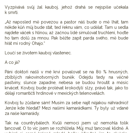
Vyzpívává svůj žal kauboj, jehož drahá se nejspíše učekala
k smrti.
„Až naposled mě povezou a pastor náš bude o mě lhát, tam
někde kůň můj bude stát, teď řeknu vám, co udělat. Tam u sedla
najdete váček s hlínou, až začnou lidé simulovat truchlení, hoďte
ho tam dolů za mnou. Pak běžte zapít parda svého, mě bude
hřát mí rodný Ohajo.“
Loučí se životem kauboj vlastenec.
A co já?
Páni doktoři našli v mé krvi povalovat se na 80 % hnusných,
zblblých rakovinotvorných buněk. Odejdu tedy na věčné
pastviny, slunce zapadne, nebesa se budou hroutit a měsíc
krvácet. Kovboj bude prolévat krokodýlí slzy, právě tak, jako to
dělají romantičtí hrdinové v mexických telenovelách.
Kovboj tu zůstane sám! Musím za sebe najít nějakou náhradnici!
Jenže kde hledat? Mezi našimi kamarádkami. Ty byly už vdané
za naše kamarády.
Tak na countrybálech. Kvůli nemoci jsem už nemohla tolik
tancovat. O to víc jsem se rozhlížela. Můj muž tancoval klidně. A