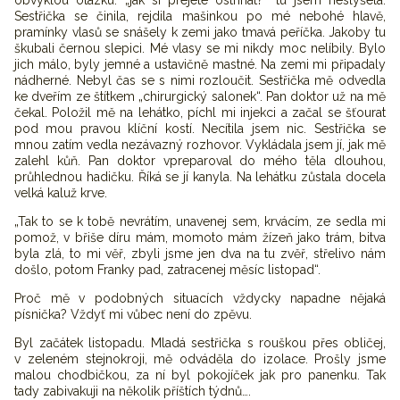
obvyklou otázku: „jak si přejete ostříhat?“ tu jsem neslyšela.
Sestřička se činila, rejdila mašinkou po mé nebohé hlavě,
pramínky vlasů se snášely k zemi jako tmavá peříčka. Jakoby tu
škubali černou slepici. Mé vlasy se mi nikdy moc nelíbily. Bylo
jich málo, byly jemné a ustavičně mastné. Na zemi mi připadaly
nádherné. Nebyl čas se s nimi rozloučit. Sestřička mě odvedla
ke dveřím ze štítkem „chirurgický salonek“. Pan doktor už na mě
čekal. Položil mě na lehátko, píchl mi injekci a začal se šťourat
pod mou pravou klíční kostí. Necítila jsem nic. Sestřička se
mnou zatím vedla nezávazný rozhovor. Vykládala jsem jí, jak mě
zalehl kůň. Pan doktor vpreparoval do mého těla dlouhou,
průhlednou hadičku. Říká se jí kanyla. Na lehátku zůstala docela
velká kaluž krve.
„Tak to se k tobě nevrátím, unavenej sem, krvácím, ze sedla mi
pomož, v břiše díru mám, momoto mám žízeň jako trám, bitva
byla zlá, to mi věř, zbyli jsme jen dva na tu zvěř, střelivo nám
došlo, potom Franky pad, zatracenej měsíc listopad“.
Proč mě v podobných situacích vždycky napadne nějaká
písnička? Vždyť mi vůbec není do zpěvu.
Byl začátek listopadu. Mladá sestřička s rouškou přes obličej,
v zeleném stejnokroji, mě odváděla do izolace. Prošly jsme
malou chodbičkou, za ní byl pokojíček jak pro panenku. Tak
tady zabivakuji na několik příštích týdnů….