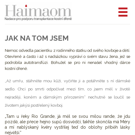
JAK NA TOM JSEM
Nemoc odvedla pacientku z rodinného statku od svého kovboje a dětí.
Otevřeně a často i až s nadsázkou vypráví o svém stavu žena, jež se
podrobila autotransfúzi. Bohužel se pro ni nenašel vhodný dárce
kostní dřeně.
„Až umřu, stáhněte mou kůži, vyčiňte ji a potáhněte s ní dámské
sedlo. Chci po smrti odpočívat mezi tím, co jsem měl v životě
nejraději, koněm a dámským přirozením“ nechutně se loučil se
životem jakýsi postřelený kovboj.
„Tam u řeky Rio Grande, já měl se svou milou rande, že jdu
pozdě, ale přece hejno supů dosvědčí, takhle skončila má Méry
a mí nablýskaný kvéry vystřilej teď do oblohy příběh lásky
největší.“