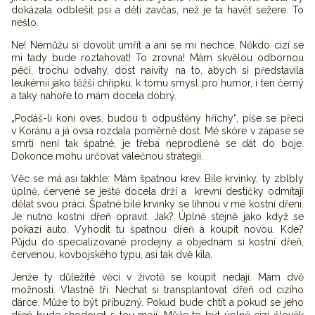
dokázala odblešit psi a děti zavčas, než je ta havěť sežere. To
nešlo.
Ne! Nemůžu si dovolit umřít a ani se mi nechce. Někdo cizí se
mi tady bude roztahovat! To zrovna! Mám skvělou odbornou
péči, trochu odvahy, dost naivity na to, abych si představila
leukémii jako těžší chřipku, k tomu smysl pro humor, i ten černý
a taky nahoře to mám docela dobrý.
„Podáš-li koni oves, budou ti odpuštěny hříchy“, píše se přeci
v Koránu a já ovsa rozdala poměrně dost. Mé skóre v zápase se
smrtí není tak špatné, je třeba neprodleně se dát do boje.
Dokonce mohu určovat válečnou strategii.
Věc se má asi takhle: Mám špatnou krev. Bíle krvinky, ty zblbly
úplně, červené se ještě docela drží a krevní destičky odmítají
dělat svou práci. Špatné bílé krvinky se líhnou v mé kostní dřeni.
Je nutno kostní dřeň opravit. Jak? Úplně stejně jako když se
pokazí auto. Vyhodit tu špatnou dřeň a koupit novou. Kde?
Půjdu do specializované prodejny a objednám si kostní dřeň,
červenou, kovbojského typu, asi tak dvě kila.
Jenže ty důležité věci v životě se koupit nedají. Mám dvě
možnosti. Vlastně tři. Nechat si transplantovat dřeň od cizího
dárce. Může to být příbuzný. Pokud bude chtít a pokud se jeho