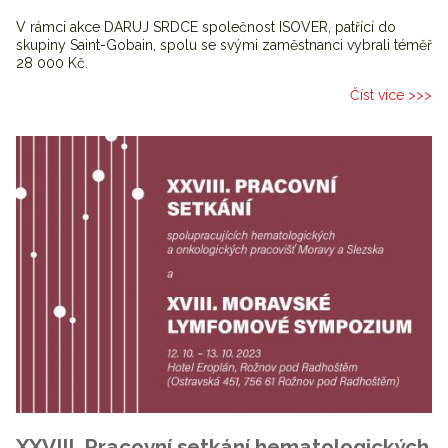
V rámci akce DARUJ SRDCE společnost ISOVER, patřící do
skupiny Saint-Gobain, spolu se svými zaměstnanci vybrali téměř
28 000 Kč.
Číst více >>>
XXVIII. Pracovní setkání hematologických