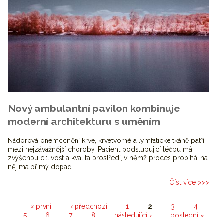
Nový ambulantní pavilon kombinuje
moderní architekturu s uměním
Nádorová onemocnění krve, krvetvorné a lymfatické tkáně patří
mezi nejzávažnější choroby. Pacient podstupující léčbu má
zvýšenou citlivost a kvalita prostředí, v němž proces probíhá, na
něj má přímý dopad.
Číst více >>>
Stránky
« první
‹ předchozí
1
2
3
4
5
6
7
8
následující ›
poslední »