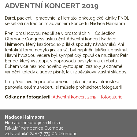
ADVENTNÍ KONCERT 2019
Dárci, pacienti i pracovníci z Hemato-onkologické kliniky FNOL
se setkali na tradičním adventním koncertu Nadace Haimaom.
První prosincovou neděli se v prostorách NH Collection
Olomouc Congress uskutečnil Adventní koncert Nadace
Haimaom, který každoročně přiláká spousty návštěvníků. Ani
tentokrát tomu nebylo jinak a sál byl naplněn takřka k prasknutí.
Hlavní hvězdou večera byl sympatický zpěvák a muzikant Petr
Bende, který vystoupil v doprovodu baskytary a cimbálu.
Během více než hodinového vystoupení zazněly jak známé
vánoční koledy a lidové písně, tak i zpěvákovy vlastní skladby.
Pro představu či pro připomenutí, jaká příjemná atmosféra
panovala celému večeru, si můžete prohlédnout fotogalerii.
Odkaz na fotogalerii:
Adventní koncert 2019 - fotogalerie
Nadace Haimaom
Hemato-onkologická klinika
Fakultní nemocnice Olomouc
Zdravotníků 248/7, 779 00 Olomouc